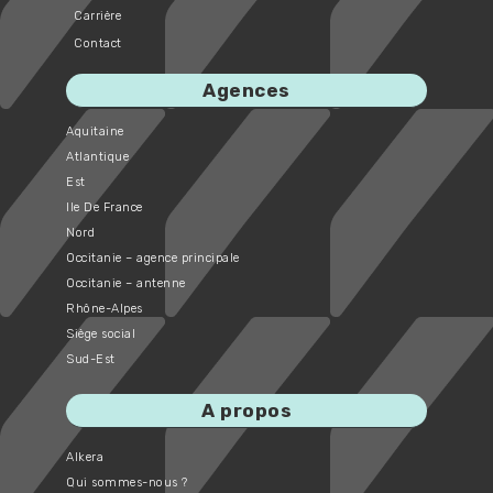
Carrière
Contact
Agences
Aquitaine
Atlantique
Est
Ile De France
Nord
Occitanie – agence principale
Occitanie – antenne
Rhône-Alpes
Siège social
Sud-Est
A propos
Alkera
Qui sommes-nous ?