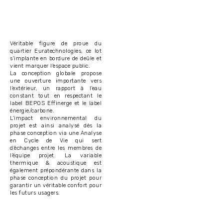
Véritable figure de proue du
quartier Euratechnologies, ce lot
s’implante en bordure de deûle et
vient marquer l’espace public.
La conception globale propose
une ouverture importante vers
l’extérieur, un rapport à l’eau
constant tout en respectant le
label BEPOS Effinerge et le label
énergie/carbone.
L’impact environnemental du
projet est ainsi analysé dès la
phase conception via une Analyse
en Cycle de Vie qui sert
d’échanges entre les membres de
l’équipe projet. La variable
thermique & acoustique est
également prépondérante dans la
phase conception du projet pour
garantir un véritable confort pour
les futurs usagers.