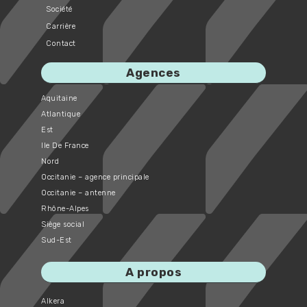
Société
Carrière
Contact
Agences
Aquitaine
Atlantique
Est
Ile De France
Nord
Occitanie – agence principale
Occitanie – antenne
Rhône-Alpes
Siège social
Sud-Est
A propos
Alkera