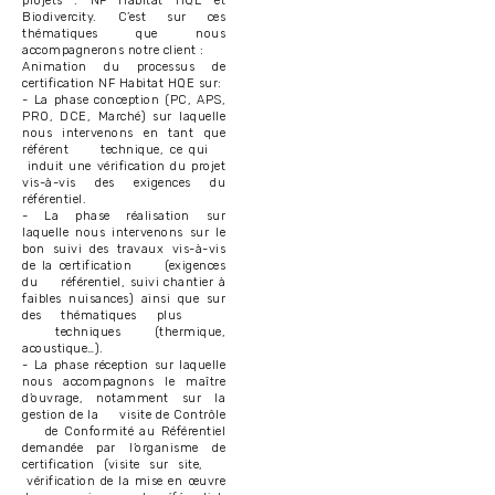
projets : NF Habitat HQE et
Biodivercity. C’est sur ces
thématiques que nous
accompagnerons notre client :
Animation du processus de
certification NF Habitat HQE sur:
- La phase conception (PC, APS,
PRO, DCE, Marché) sur laquelle
nous intervenons en tant que
référent technique, ce qui
induit une vérification du projet
vis-à-vis des exigences du
référentiel.
- La phase réalisation sur
laquelle nous intervenons sur le
bon suivi des travaux vis-à-vis
de la certification (exigences
du référentiel, suivi chantier à
faibles nuisances) ainsi que sur
des thématiques plus
techniques (thermique,
acoustique…).
- La phase réception sur laquelle
nous accompagnons le maître
d’ouvrage, notamment sur la
gestion de la visite de Contrôle
de Conformité au Référentiel
demandée par l’organisme de
certification (visite sur site,
vérification de la mise en œuvre