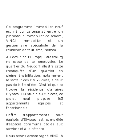
Ce programme immobilier neuf
est né du partenariat entre un
promoteur immobilier de renom,
VINCI Immobilier, et un
gestionnaire spécialiste de la
résidence de tourisme, Néméa.
Au cœur de l'Europe, Strasbourg
ne cesse de se renouveler. Le
quartier du Neudorf illustre cette
reconquête d’un quartier en
pleine réhabilitation, notamment
le secteur des Deux-Rives, à deux
pas de la frontière. C’est ici que se
trouve la résidence d'affaires
Elypseo. Du studio au 2 pièces, ce
projet neuf propose 163
appartements équipés et
fonctionnels.
L'offre d'appartements tout
équipés d’Elypseo est complétée
d'espaces communs dédiés aux
services et à la détente.
Nous avons accompagné VINCI à