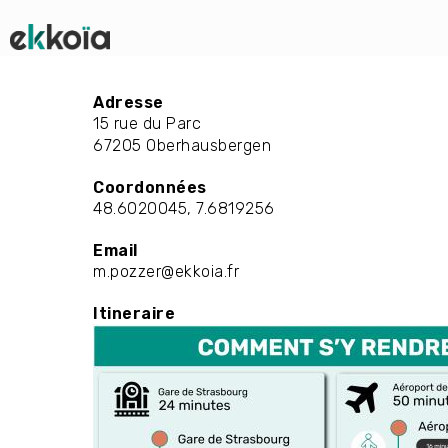
Adresse
15 rue du Parc
67205
Oberhausbergen
Coordonnées
48.6020045, 7.6819256
Email
m.pozzer@ekkoia.fr
Itineraire
Image