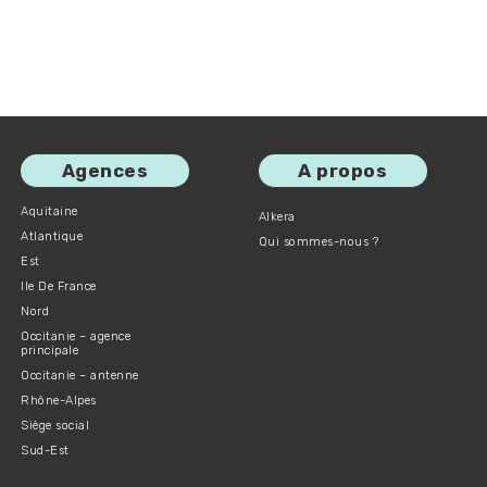
Agences
A propos
Aquitaine
Alkera
Atlantique
Qui sommes-nous ?
Est
Ile De France
Nord
Occitanie – agence
principale
Occitanie – antenne
Rhône-Alpes
Siège social
Sud-Est