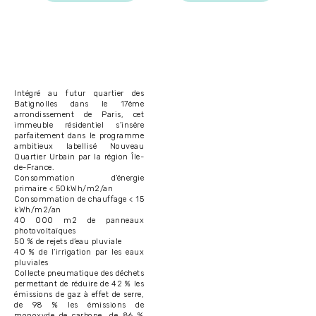
Intégré au futur quartier des
Batignolles dans le 17ème
arrondissement de Paris, cet
immeuble résidentiel s'insère
parfaitement dans le programme
ambitieux labellisé Nouveau
Quartier Urbain par la région Île-
de-France.
Consommation d’énergie
primaire < 50kWh/m2/an
Consommation de chauffage < 15
kWh/m2/an
40 000 m2 de panneaux
photovoltaïques
50 % de rejets d’eau pluviale
40 % de l’irrigation par les eaux
pluviales
Collecte pneumatique des déchets
permettant de réduire de 42 % les
émissions de gaz à effet de serre,
de 98 % les émissions de
monoxyde de carbone, de 86 %