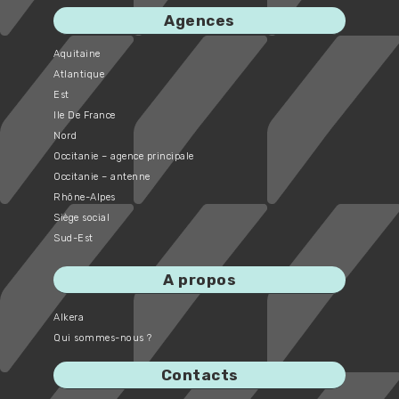
Agences
Aquitaine
Atlantique
Est
Ile De France
Nord
Occitanie – agence principale
Occitanie – antenne
Rhône-Alpes
Siège social
Sud-Est
A propos
Alkera
Qui sommes-nous ?
Contacts